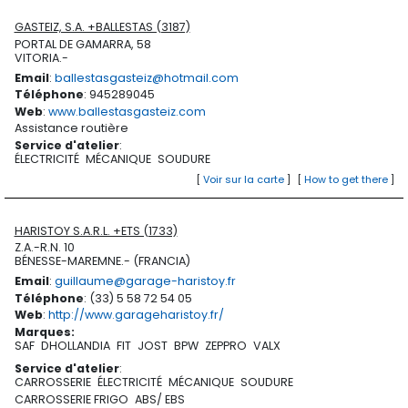
GASTEIZ, S.A. +BALLESTAS (3187)
PORTAL DE GAMARRA, 58
VITORIA.-
Email
:
ballestasgasteiz@hotmail.com
Téléphone
: 945289045
Web
:
www.ballestasgasteiz.com
Assistance routière
Service d'atelier
:
ÉLECTRICITÉ
MÉCANIQUE
SOUDURE
[
Voir sur la carte
]
[
How to get there
]
HARISTOY S.A.R.L. +ETS (1733)
Z.A.-R.N. 10
BÉNESSE-MAREMNE.- (FRANCIA)
Email
:
guillaume@garage-haristoy.fr
Téléphone
: (33) 5 58 72 54 05
Web
:
http://www.garageharistoy.fr/
Marques
:
SAF
DHOLLANDIA
FIT
JOST
BPW
ZEPPRO
VALX
Service d'atelier
:
CARROSSERIE
ÉLECTRICITÉ
MÉCANIQUE
SOUDURE
CARROSSERIE FRIGO
ABS/ EBS