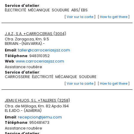
Service d'atelier
:
ÉLECTRICITÉ
MÉCANIQUE
SOUDURE
ABS/ EBS
[
Voir sur la carte
]
[
How to get there
]
J.A.Z., S.A. +CARROCERIAS (3004)
Ctra. Zaragoza, Km. 9.5
BERIAIN.-(NAVARRA).-
Email
:
taller@carroceriasjaz.com
Téléphone
: 948310352
Web
:
www.carroceriasjaz.com
Assistance routière
Service d'atelier
:
CARROSSERIE
ÉLECTRICITÉ
MÉCANIQUE
SOUDURE
[
Voir sur la carte
]
[
How to get there
]
JEMU E HIJOS, S.L. +TALLERES (3258)
Ctra. de Málaga, Km. 82.Apdo.194
EL EJIDO.- (ALMERIA)
Email
:
recepcion@jemu.com
Téléphone
: 950481473
Assistance routière
Service d'atelier
: