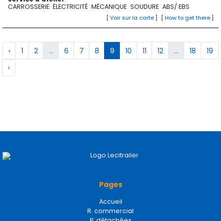
CARROSSERIE
ÉLECTRICITÉ
MÉCANIQUE
SOUDURE
ABS/ EBS
[
Voir sur la carte
]
[
How to get there
]
‹
1
2
...
6
7
8
9
10
11
12
...
18
19
›
Pages
Accueil
R. commercial
P. détachées