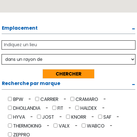
Emplacement
Recherche par marque
BPW
CARRIER
CRAMARO
DHOLLANDIA
FIT
HALDEX
HYVA
JOST
KNORR
SAF
THERMOKING
VALX
WABCO
ZEPPRO