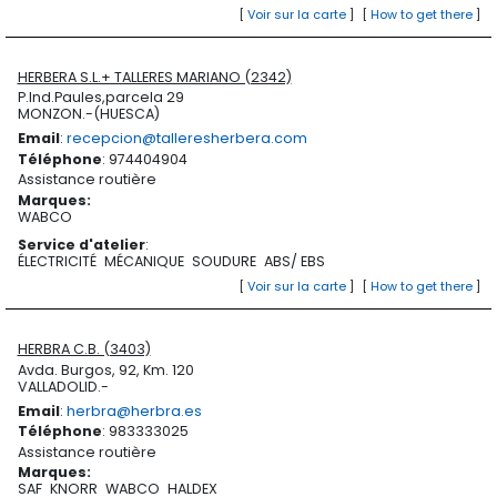
[
Voir sur la carte
]
[
How to get there
]
HERBERA S.L.+ TALLERES MARIANO (2342)
P.Ind.Paules,parcela 29
MONZON.-(HUESCA)
Email
:
recepcion@talleresherbera.com
Téléphone
: 974404904
Assistance routière
Marques
:
WABCO
Service d'atelier
:
ÉLECTRICITÉ
MÉCANIQUE
SOUDURE
ABS/ EBS
[
Voir sur la carte
]
[
How to get there
]
HERBRA C.B. (3403)
Avda. Burgos, 92, Km. 120
VALLADOLID.-
Email
:
herbra@herbra.es
Téléphone
: 983333025
Assistance routière
Marques
:
SAF
KNORR
WABCO
HALDEX