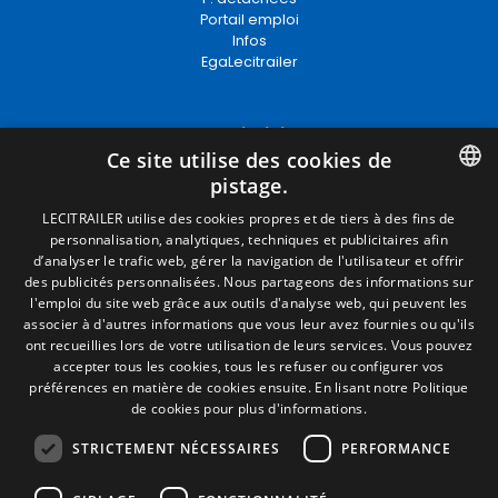
Portail emploi
Infos
EgaLecitrailer
Termes juridiques
Ce site utilise des cookies de
Mentions Légales
pistage.
Politique de Confidentialité
Politique de Cookies
SPANISH
LECITRAILER utilise des cookies propres et de tiers à des fins de
Conditions générales de vente
personnalisation, analytiques, techniques et publicitaires afin
ENGLISH
Gérer les cookies
d’analyser le trafic web, gérer la navigation de l'utilisateur et offrir
des publicités personnalisées. Nous partageons des informations sur
FRENCH
l'emploi du site web grâce aux outils d'analyse web, qui peuvent les
associer à d'autres informations que vous leur avez fournies ou qu'ils
Contact
ITALIAN
ont recueillies lors de votre utilisation de leurs services. Vous pouvez
Camino de los Huertos, S/N. Apdo 100
accepter tous les cookies, tous les refuser ou configurer vos
PORTUGUESE
50620 - Casetas (Zaragoza) SPAIN
préférences en matière de cookies ensuite.
En lisant notre Politique
de cookies pour plus d'informations.
STRICTEMENT NÉCESSAIRES
PERFORMANCE
+(34) 976 462 121