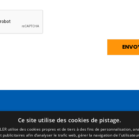
Pages
Termes juridiques
Ce site utilise des cookies de pistage.
Accueil
Mentions Légales
LER utilise des cookies propres et de tiers à des fins de personnalisation, ana
R. commercial
Politique de Confidentialité
 publicitaires afin d’analyser le trafic web, gérer la navigation de l'utilisateur