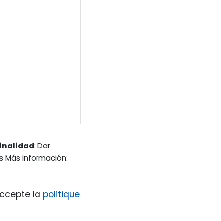
inalidad
: Dar
es Más información:
accepte la
politique