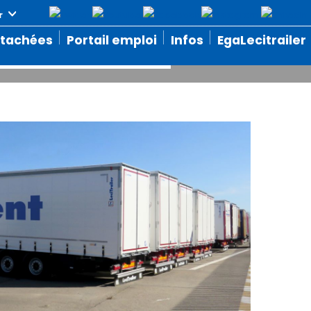
que a louer
étachées
Portail emploi
Infos
EgaLecitrailer