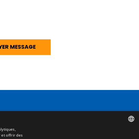
Contact
Camino de los Huertos, S/N. Apdo 100
lytiques,
50620 - Casetas (Zaragoza) SPAIN
 et offrir des
SPANISH