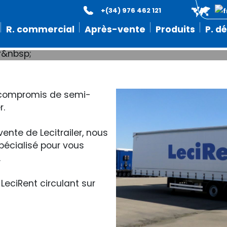
+(34) 976 462 121
r compromis de semi-remor
R. commercial
Après-vente
Produits
P. d
r compromis de semi-
r.
ente de Lecitrailer, nous
pécialisé pour vous
.
LeciRent circulant sur