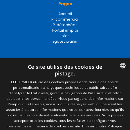
Pages
Accueil
R. commercial
P. détachées
Portail emploi
Infos
EgaLecitrailer
Termes juridiques
Ce site utilise des cookies de
Mentions Légales
pistage.
Politique de Confidentialité
Politique de Cookies
SPANISH
LECITRAILER utilise des cookies propres et de tiers à des fins de
Conditions générales de vente
personnalisation, analytiques, techniques et publicitaires afin
ENGLISH
Gérer les cookies
d’analyser le trafic web, gérer la navigation de l'utilisateur et offrir
des publicités personnalisées. Nous partageons des informations sur
FRENCH
l'emploi du site web grâce aux outils d'analyse web, qui peuvent les
associer à d'autres informations que vous leur avez fournies ou qu'ils
Contact
ITALIAN
ont recueillies lors de votre utilisation de leurs services. Vous pouvez
accepter tous les cookies, tous les refuser ou configurer vos
Camino de los Huertos, S/N. Apdo 100
PORTUGUESE
préférences en matière de cookies ensuite.
En lisant notre Politique
50620 - Casetas (Zaragoza) SPAIN