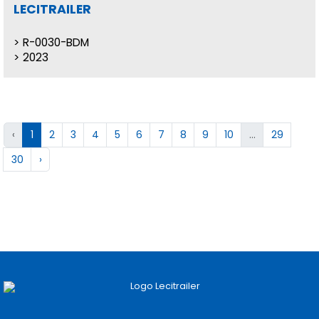
LECITRAILER
R-0030-BDM
2023
‹
1
2
3
4
5
6
7
8
9
10
...
29
30
›