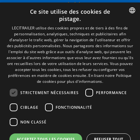
Termes juridiques
Ce site utilise des cookies de
Mentions Légales
pistage.
Politique de Confidentialité
Politique de Cookies
SPANISH
LECITRAILER utilise des cookies propres et de tiers à des fins de
Conditions générales de vente
personnalisation, analytiques, techniques et publicitaires afin
ENGLISH
Gérer les cookies
d’analyser le trafic web, gérer la navigation de l'utilisateur et offrir
des publicités personnalisées. Nous partageons des informations sur
FRENCH
l'emploi du site web grâce aux outils d'analyse web, qui peuvent les
associer à d'autres informations que vous leur avez fournies ou qu'ils
Contact
ITALIAN
ont recueillies lors de votre utilisation de leurs services. Vous pouvez
accepter tous les cookies, tous les refuser ou configurer vos
Camino de los Huertos, S/N. Apdo 100
PORTUGUESE
préférences en matière de cookies ensuite.
En lisant notre Politique
50620 - Casetas (Zaragoza) SPAIN
de cookies pour plus d'informations.
STRICTEMENT NÉCESSAIRES
PERFORMANCE
+(34) 976 462 121
CIBLAGE
FONCTIONNALITÉ
NON CLASSÉ
ACCEPTEZ TOUS LES COOKIES
REFUSER TOUT