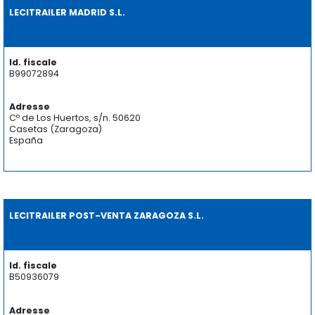
LECITRAILER MADRID S.L.
Id. fiscale
B99072894
Adresse
Cº de Los Huertos, s/n. 50620
Casetas (Zaragoza)
España
LECITRAILER POST-VENTA ZARAGOZA S.L.
Id. fiscale
B50936079
Adresse