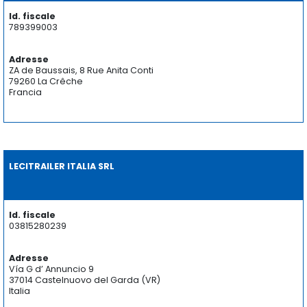
Id. fiscale
789399003
Adresse
ZA de Baussais, 8 Rue Anita Conti
79260 La Crêche
Francia
LECITRAILER ITALIA SRL
Id. fiscale
03815280239
Adresse
Vía G d’ Annuncio 9
37014 Castelnuovo del Garda (VR)
Italia