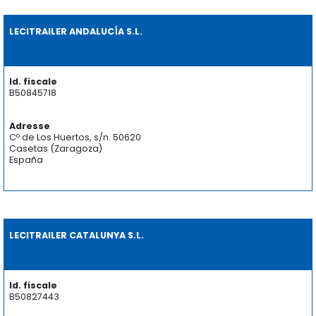
LECITRAILER ANDALUCÍA S.L.
Id. fiscale
B50845718
Adresse
Cº de Los Huertos, s/n. 50620
Casetas (Zaragoza)
España
LECITRAILER CATALUNYA S.L.
Id. fiscale
B50827443