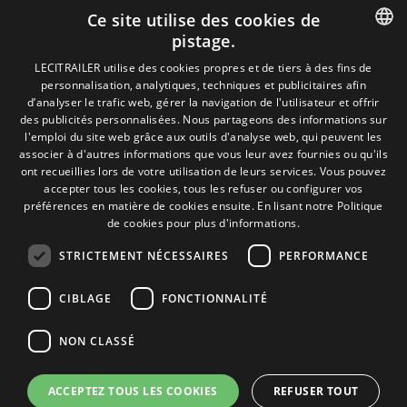
Ce site utilise des cookies de
Mentions Légales
pistage.
Politique de Confidentialité
Politique de Cookies
SPANISH
LECITRAILER utilise des cookies propres et de tiers à des fins de
Conditions générales de vente
personnalisation, analytiques, techniques et publicitaires afin
ENGLISH
Gérer les cookies
d’analyser le trafic web, gérer la navigation de l'utilisateur et offrir
des publicités personnalisées. Nous partageons des informations sur
FRENCH
l'emploi du site web grâce aux outils d'analyse web, qui peuvent les
associer à d'autres informations que vous leur avez fournies ou qu'ils
Contact
ITALIAN
ont recueillies lors de votre utilisation de leurs services. Vous pouvez
Camino de los Huertos, S/N. Apdo 100
accepter tous les cookies, tous les refuser ou configurer vos
PORTUGUESE
50620 - Casetas (Zaragoza) SPAIN
préférences en matière de cookies ensuite.
En lisant notre Politique
de cookies pour plus d'informations.
STRICTEMENT NÉCESSAIRES
PERFORMANCE
+(34) 976 462 121
CIBLAGE
FONCTIONNALITÉ
NON CLASSÉ
ACCEPTEZ TOUS LES COOKIES
REFUSER TOUT
© Lecitrailer S.A. 2026