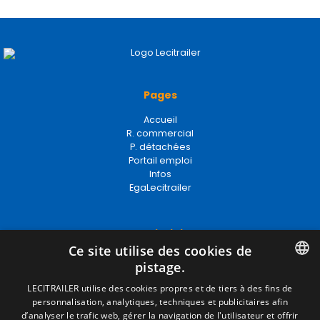
Pages
Accueil
R. commercial
P. détachées
Portail emploi
Infos
EgaLecitrailer
Termes juridiques
Ce site utilise des cookies de
Mentions Légales
pistage.
Politique de Confidentialité
Politique de Cookies
SPANISH
LECITRAILER utilise des cookies propres et de tiers à des fins de
Conditions générales de vente
personnalisation, analytiques, techniques et publicitaires afin
ENGLISH
Gérer les cookies
d’analyser le trafic web, gérer la navigation de l'utilisateur et offrir