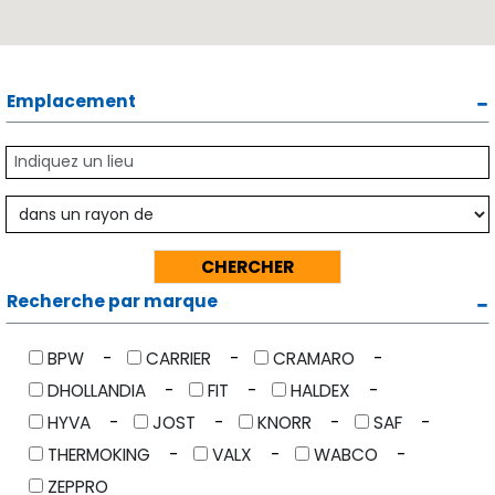
Emplacement
Recherche par marque
BPW
CARRIER
CRAMARO
DHOLLANDIA
FIT
HALDEX
HYVA
JOST
KNORR
SAF
THERMOKING
VALX
WABCO
ZEPPRO