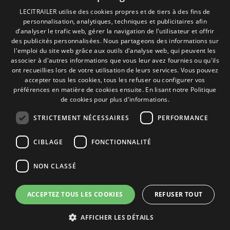
Politique de Cookies
SPANISH
LECITRAILER utilise des cookies propres et de tiers à des fins de
Conditions générales de vente
personnalisation, analytiques, techniques et publicitaires afin
ENGLISH
Gérer les cookies
d’analyser le trafic web, gérer la navigation de l'utilisateur et offrir
des publicités personnalisées. Nous partageons des informations sur
FRENCH
l'emploi du site web grâce aux outils d'analyse web, qui peuvent les
associer à d'autres informations que vous leur avez fournies ou qu'ils
Contact
ITALIAN
ont recueillies lors de votre utilisation de leurs services. Vous pouvez
accepter tous les cookies, tous les refuser ou configurer vos
Camino de los Huertos, S/N. Apdo 100
PORTUGUESE
préférences en matière de cookies ensuite.
En lisant notre Politique
50620 - Casetas (Zaragoza) SPAIN
de cookies pour plus d'informations.
STRICTEMENT NÉCESSAIRES
PERFORMANCE
+(34) 976 462 121
CIBLAGE
FONCTIONNALITÉ
NON CLASSÉ
ACCEPTEZ TOUS LES COOKIES
REFUSER TOUT
© Lecitrailer S.A. 2026
AFFICHER LES DÉTAILS