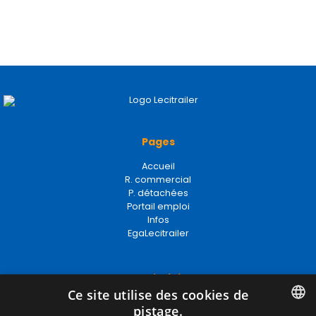
Pages
Accueil
R. commercial
P. détachées
Portail emploi
Infos
EgaLecitrailer
Termes juridiques
Ce site utilise des cookies de
Mentions Légales
pistage.
Politique de Confidentialité