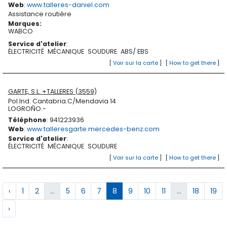
Web
:
www.talleres-daniel.com
Assistance routière
Marques
:
WABCO
Service d'atelier
:
ÉLECTRICITÉ
MÉCANIQUE
SOUDURE
ABS/ EBS
[
Voir sur la carte
]
[
How to get there
]
GARTE, S.L. +TALLERES (3559)
Pol.Ind. Cantabria.C/Mendavia 14
LOGROÑO.-
Téléphone
: 941223936
Web
:
www.talleresgarte.mercedes-benz.com
Service d'atelier
:
ÉLECTRICITÉ
MÉCANIQUE
SOUDURE
[
Voir sur la carte
]
[
How to get there
]
‹
1
2
...
5
6
7
8
9
10
11
...
18
19
›