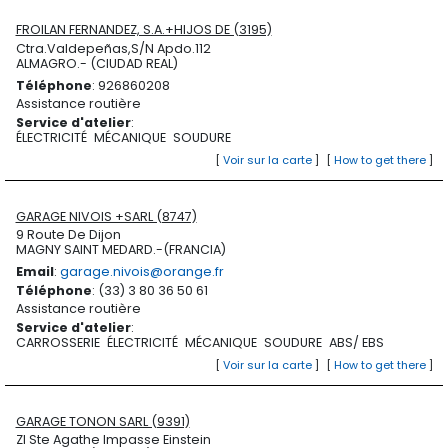
FROILAN FERNANDEZ, S.A.+HIJOS DE (3195)
Ctra.Valdepeñas,S/N Apdo.112
ALMAGRO.- (CIUDAD REAL)
Téléphone
: 926860208
Assistance routière
Service d'atelier
:
ÉLECTRICITÉ
MÉCANIQUE
SOUDURE
[
Voir sur la carte
]
[
How to get there
]
GARAGE NIVOIS +SARL (8747)
9 Route De Dijon
MAGNY SAINT MEDARD.-(FRANCIA)
Email
:
garage.nivois@orange.fr
Téléphone
: (33) 3 80 36 50 61
Assistance routière
Service d'atelier
:
CARROSSERIE
ÉLECTRICITÉ
MÉCANIQUE
SOUDURE
ABS/ EBS
[
Voir sur la carte
]
[
How to get there
]
GARAGE TONON SARL (9391)
ZI Ste Agathe Impasse Einstein