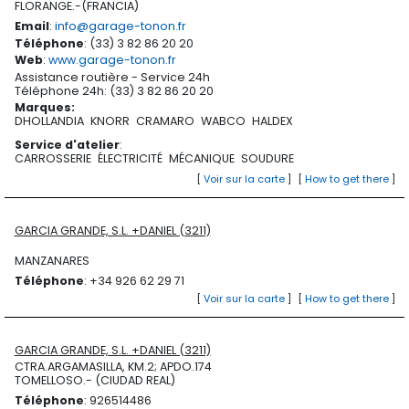
FLORANGE.-(FRANCIA)
Email
:
info@garage-tonon.fr
Téléphone
: (33) 3 82 86 20 20
Web
:
www.garage-tonon.fr
Assistance routière - Service 24h
Téléphone 24h: (33) 3 82 86 20 20
Marques
:
DHOLLANDIA
KNORR
CRAMARO
WABCO
HALDEX
Service d'atelier
:
CARROSSERIE
ÉLECTRICITÉ
MÉCANIQUE
SOUDURE
[
Voir sur la carte
]
[
How to get there
]
GARCIA GRANDE, S.L. +DANIEL (3211)
MANZANARES
Téléphone
: +34 926 62 29 71
[
Voir sur la carte
]
[
How to get there
]
GARCIA GRANDE, S.L. +DANIEL (3211)
CTRA.ARGAMASILLA, KM.2; APDO.174
TOMELLOSO.- (CIUDAD REAL)
Téléphone
: 926514486