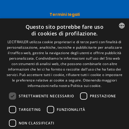
Termini legali
Avviso legale
Questo sito potrebbe fare uso
Politiche sulla privacy
di cookies di profilazione.
Politica sui cookie
Condizioni generali di vendita
SPANISH
LECITRAILER utilizza cookie proprietari e di terze parti con finalità di
Gestire i cookie
personalizzazione, analitiche, tecniche e pubblicitarie per analizzare
ENGLISH
il traffico web, gestire la navigazione degli utenti e offrire pubblicità
personalizzata. Condividiamo le informazioni sull'uso del Sito web
FRENCH
con strumenti di analisi web, che possono combinarle con altre
Contatto
informazioni che lei ci ha fornito o raccolte dall'uso che ha fatto dei
ITALIAN
Camino de los Huertos, S/N. Apdo 100 .
servizi. Può accettare tutti i cookie, rifiutare tutti i cookie o impostare
50620 - Casetas (Zaragoza) Spagna
le preferenze relative ai cookie a seguire.
Ottenendo maggiori
PORTUGUESE
informazioni nella nostra Politica sui cookie.
STRETTAMENTE NECESSARIO
PRESTAZIONE
+(34) 976 462 121
TARGETING
FUNZIONALITÀ
NON CLASSIFICATI