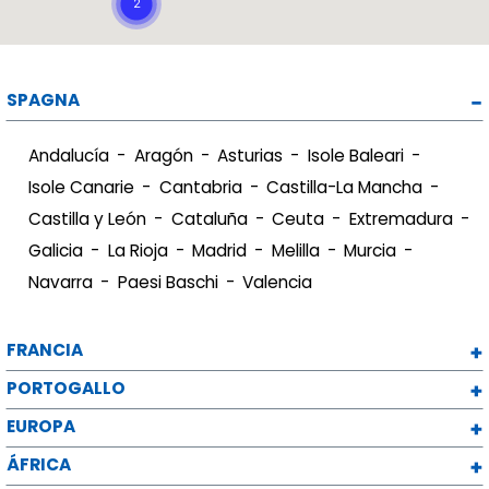
SPAGNA
Andalucía
Aragón
Asturias
Isole Baleari
Isole Canarie
Cantabria
Castilla-La Mancha
Castilla y León
Cataluña
Ceuta
Extremadura
Galicia
La Rioja
Madrid
Melilla
Murcia
Navarra
Paesi Baschi
Valencia
FRANCIA
PORTOGALLO
EUROPA
ÁFRICA