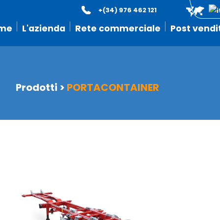
+(34) 976 462 121
me
L'azienda
Rete commerciale
Post vendi
Prodotti
>
PORTACONTAINER