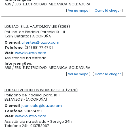
ABS / EBS
ELECTRICIDAD
MECANICA
SOLDADURA
[
Ver no mapa
]
[
Como lá chegar
]
LOUZAO, S.L.U. +AUTOMOVILES (3098)
Pol. Ind. de Piadela, Parcela 10 - 11
15319 Betanzos A CORUÑA
O email
:
clientes@lozao.com
Telefone
: (34) 981 77 47 51
Web
:
www.louzao.com
Assistência na estrada
Intervenções
:
ABS / EBS
ELECTRICIDAD
MECANICA
SOLDADURA
[
Ver no mapa
]
[
Como lá chegar
]
LOUZAO VEHICULOS INDUSTR. S.L.U. (2378)
Polígono de Piadela, parc. 10-11
BETANZOS.-(A CORUÑA)
O email
:
juan.calo@louzao.om
Telefone
: 981774751
Web
:
www.louzao.com
Assistência na estrada - Serviço 24h
Telefone 24h: 913753067