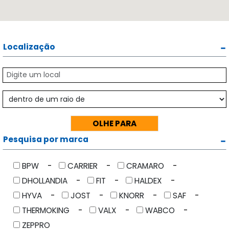
Localização
Pesquisa por marca
BPW
CARRIER
CRAMARO
DHOLLANDIA
FIT
HALDEX
HYVA
JOST
KNORR
SAF
THERMOKING
VALX
WABCO
ZEPPRO