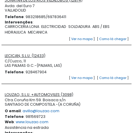
JONATAN DE LOS RIOS VILLALOBOS (12874)
Avda. del Euro 7
VALLADOLID
Telefone
: 983218685/697836411
Intervenções
:
CARROCERIA LONA
ELECTRICIDAD
SOLDADURA
ABS / EBS
HIDRAULICA
MECANICA
[
Ver no mapa
]
[
Como lá chegar
]
LECICAN, S.L.U. (12433)
C/Cuzco, 11
LAS PALMAS G.C.-(PALMAS, LAS)
Telefone
: 928467904
[
Ver no mapa
]
[
Como lá chegar
]
LOUZAO, S.L.U. +AUTOMOVILES (3098)
Ctra.Coruña Km 59. Boisaca s/n
SANTIAGO DE COMPOSTELA.-(A CORUÑA)
O email
:
avilla@louzao.com
Telefone
: 981569723
Web
:
www.louzao.com
Assistência na estrada
Intervenções
: