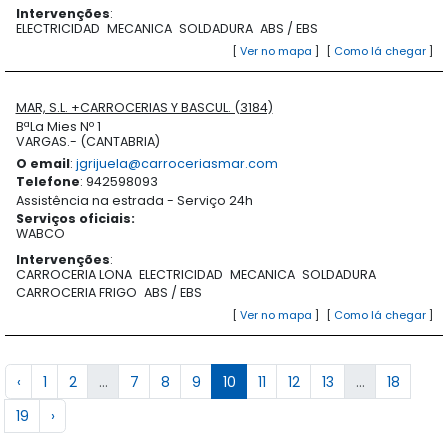
Intervenções
:
ELECTRICIDAD
MECANICA
SOLDADURA
ABS / EBS
[
Ver no mapa
]
[
Como lá chegar
]
MAR, S.L. +CARROCERIAS Y BASCUL. (3184)
BªLa Mies Nº 1
VARGAS.- (CANTABRIA)
O email
:
jgrijuela@carroceriasmar.com
Telefone
: 942598093
Assistência na estrada - Serviço 24h
Serviços oficiais
:
WABCO
Intervenções
:
CARROCERIA LONA
ELECTRICIDAD
MECANICA
SOLDADURA
CARROCERIA FRIGO
ABS / EBS
[
Ver no mapa
]
[
Como lá chegar
]
‹
1
2
...
7
8
9
10
11
12
13
...
18
19
›