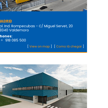
ADRID
ol. Ind. Rompecubas - C/ Miguel Servet, 20
8340 Valdemoro
hones:
918 085 500
[
View on map
]
[
Como lá chegar
]