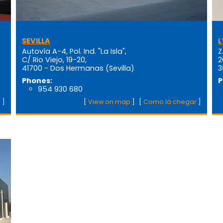
SEVILLA
L
Autovía A-4, Pol. Ind. "La Isla",
Z
C/ Rio Viejo, 19-20,
2
41700 - Dos Hermanas (Sevilla)
3
Phones:
P
954 930 680
r
]
[
View on map
]
[
Como lá chegar
]