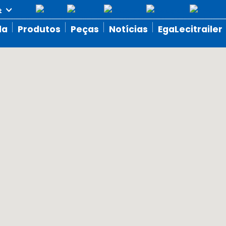
da
Produtos
Peças
Notícias
EgaLecitrailer