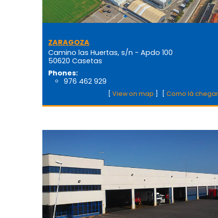
ZARAGOZA
Camino las Huertas, s/n - Apdo 100
50620 Casetas
Phones:
976 462 929
[
View on map
]
[
Como lá chega