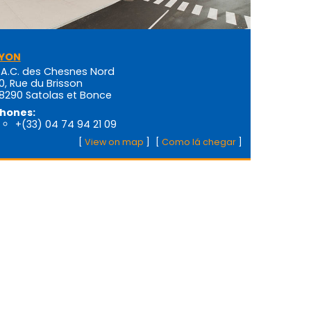
YON
.A.C. des Chesnes Nord
0, Rue du Brisson
8290 Satolas et Bonce
hones:
+(33) 04 74 94 21 09
[
View on map
]
[
Como lá chegar
]