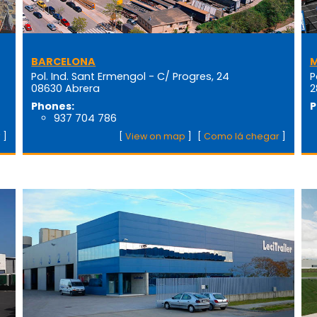
BARCELONA
M
Pol. Ind. Sant Ermengol - C/ Progres, 24
P
08630 Abrera
2
Phones:
P
937 704 786
r
]
[
View on map
]
[
Como lá chegar
]