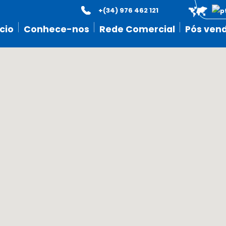
+(34) 976 462 121
icio
Conhece-nos
Rede Comercial
Pós ven