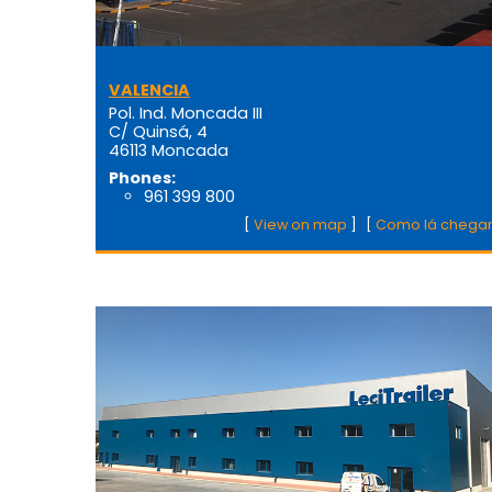
VALENCIA
Pol. Ind. Moncada III
C/ Quinsá, 4
46113 Moncada
Phones:
961 399 800
[
View on map
]
[
Como lá chega