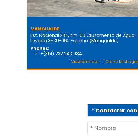
MANGUALDE
Est. Nacional 234, Km 100 Cruzamento de Água
Levada 3530-060 Espinho (Mangualde)
Phones:
+(351) 232 243 984
[
View on map
]
[
Como lá chega