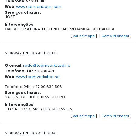
Telefone
: 943846110
Web
:
www.carmendaur.com
Serviços oficiais
:
JOST
Intervenções
:
CARROCERIA LONA
ELECTRICIDAD
MECANICA
SOLDADURA
[
Ver no mapa
]
[
Como lá chegar
]
NORWAY TRUCKS AS (12138)
O email
:
rade@teamverksted.no
Telefone
: +47 69.280.420
Web
:
www.teamverksted.no
Telefone 24h: +47 90.639.506
Serviços oficiais
:
SAF
KNORR
JOST
BPW
ZEPPRO
Intervenções
:
ELECTRICIDAD
ABS / EBS
MECANICA
[
Ver no mapa
]
[
Como lá chegar
]
NORWAY TRUCKS AS (12138)