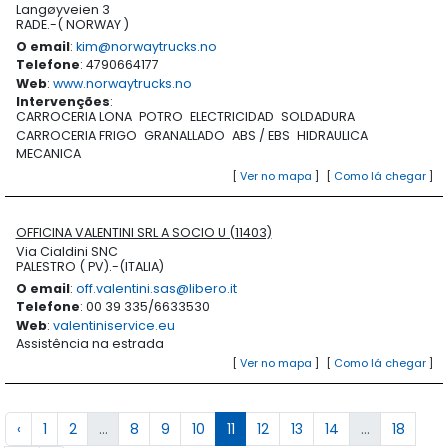
Langøyveien 3
RADE.-( NORWAY )
O email
:
kim@norwaytrucks.no
Telefone
: 4790664177
Web
:
www.norwaytrucks.no
Intervenções
:
CARROCERIA LONA
POTRO
ELECTRICIDAD
SOLDADURA
CARROCERIA FRIGO
GRANALLADO
ABS / EBS
HIDRAULICA
MECANICA
[
Ver no mapa
]
[
Como lá chegar
]
OFFICINA VALENTINI SRL A SOCIO U (11403)
Via Cialdini SNC
PALESTRO ( PV).-(ITALIA)
O email
:
off.valentini.sas@libero.it
Telefone
: 00 39 335/6633530
Web
:
valentiniservice.eu
Assistência na estrada
[
Ver no mapa
]
[
Como lá chegar
]
‹
1
2
...
8
9
10
11
12
13
14
...
18