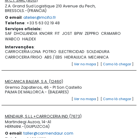
M.C.I. SARL (8515)
Z.A. Grand Sud Logistique 210 Avenue du Pech,
BRESSOLS.-(FRANCIA)
O email
:
atelier@mcifci.fr
Telefone
: +33 5 63 02 19 48
Serviços oficiais
:
SAF
DHOLLANDIA
KNORR
FIT
JOST
BPW
ZEPPRO
CRAMARO
WABCO
HALDEX
Intervenções
:
CARROCERIA LONA
POTRO
ELECTRICIDAD
SOLDADURA
CARROCERIA FRIGO
ABS / EBS
HIDRAULICA
MECANICA
[
Ver no mapa
]
[
Como lá chegar
]
MECANICA BALEAR, S.A. (12460)
Gremio Zapateros, 46 - PI Son Castello
PALMA DE MALLORCA.- (BALEARES)
[
Ver no mapa
]
[
Como lá chegar
]
MENDAUR, S.L.L.+CARROCERIA IND (7673)
Martindegi Auzoa, 14-A1
HERNANI.-(GUIPUZCOA)
O email
:
taller@carmendaur.com