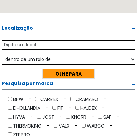
Localização
Pesquisa por marca
BPW
CARRIER
CRAMARO
DHOLLANDIA
FIT
HALDEX
HYVA
JOST
KNORR
SAF
THERMOKING
VALX
WABCO
ZEPPRO