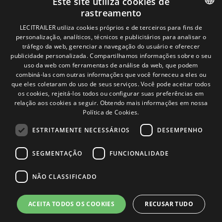
Este site utiliza cookies de
Aviso legal
rastreamento
Política de privacidade
Política de cookies
SPANISH
LECITRAILER utiliza cookies próprios e de terceiros para fins de
Condições Gerais de Venda
personalização, analíticos, técnicos e publicitários para analisar o
ENGLISH
Gerenciar cookies
tráfego da web, gerenciar a navegação do usuário e oferecer
publicidade personalizada. Compartilhamos informações sobre o seu
FRENCH
uso da web com ferramentas de análise da web, que podem
combiná-las com outras informações que você forneceu a eles ou
Contacto
ITALIAN
que eles coletaram do uso de seus serviços. Você pode aceitar todos
os cookies, rejeitá-los todos ou configurar suas preferências em
Camino de los Huertos, S/N. Apdo 100
PORTUGUESE
relação aos cookies a seguir.
Obtendo mais informações em nossa
50620 - Casetas (Zaragoza) SPAIN
Política de Cookies.
ESTRITAMENTE NECESSÁRIOS
DESEMPENHO
+(34) 976 462 121
SEGMENTAÇÃO
FUNCIONALIDADE
NÃO CLASSIFICADO
ACEITA TODOS OS COOKIES
RECUSAR TUDO
© Lecitrailer S.A. 2026