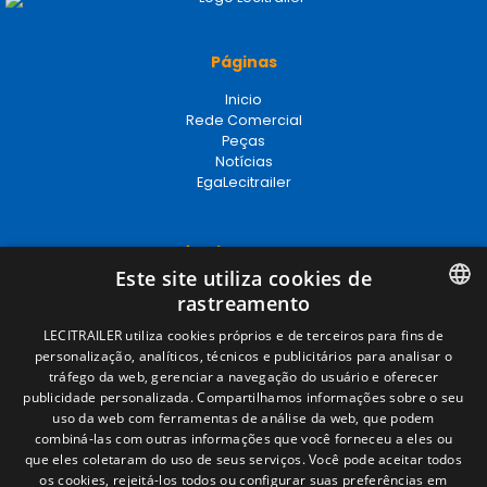
Páginas
Inicio
Rede Comercial
Peças
Notícias
EgaLecitrailer
Términos legales
Este site utiliza cookies de
Aviso legal
rastreamento
Política de privacidade
Política de cookies
SPANISH
LECITRAILER utiliza cookies próprios e de terceiros para fins de
Condições Gerais de Venda
personalização, analíticos, técnicos e publicitários para analisar o
ENGLISH
Gerenciar cookies
tráfego da web, gerenciar a navegação do usuário e oferecer
publicidade personalizada. Compartilhamos informações sobre o seu
FRENCH
uso da web com ferramentas de análise da web, que podem
combiná-las com outras informações que você forneceu a eles ou
Contacto
ITALIAN
que eles coletaram do uso de seus serviços. Você pode aceitar todos
Camino de los Huertos, S/N. Apdo 100
os cookies, rejeitá-los todos ou configurar suas preferências em