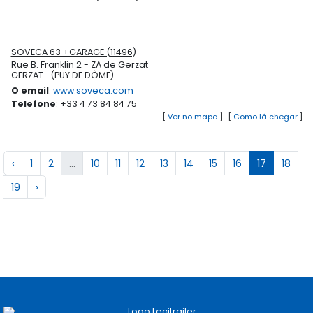
SOVECA 63 +GARAGE (11496)
Rue B. Franklin 2 - ZA de Gerzat
GERZAT.-(PUY DE DÔME)
O email
:
www.soveca.com
Telefone
: +33 4 73 84 84 75
[
Ver no mapa
]
[
Como lá chegar
]
‹
1
2
...
10
11
12
13
14
15
16
17
18
19
›