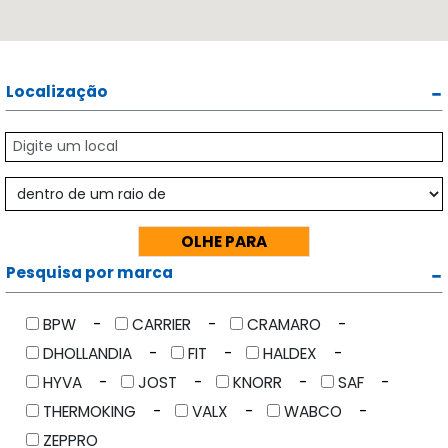
Localização
Pesquisa por marca
BPW
CARRIER
CRAMARO
DHOLLANDIA
FIT
HALDEX
HYVA
JOST
KNORR
SAF
THERMOKING
VALX
WABCO
ZEPPRO