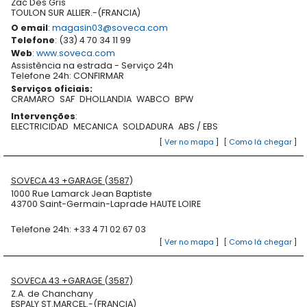
Zac Des Gris
TOULON SUR ALLIER.-(FRANCIA)
O email
:
magasin03@soveca.com
Telefone
: (33) 4 70 34 11 99
Web
:
www.soveca.com
Assistência na estrada - Serviço 24h
Telefone 24h: CONFIRMAR
Serviços oficiais
:
CRAMARO
SAF
DHOLLANDIA
WABCO
BPW
Intervenções
:
ELECTRICIDAD
MECANICA
SOLDADURA
ABS / EBS
[
Ver no mapa
]
[
Como lá chegar
]
SOVECA 43 +GARAGE (3587)
1000 Rue Lamarck Jean Baptiste
43700 Saint-Germain-Laprade HAUTE LOIRE
Telefone 24h: +33 4 71 02 67 03
[
Ver no mapa
]
[
Como lá chegar
]
SOVECA 43 +GARAGE (3587)
Z.A. de Chanchany
ESPALY ST.MARCEL.-(FRANCIA)