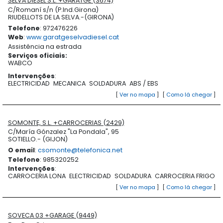
SELVA DIESEL S.L. +GARATGE (3674)
C/Romaní s/n (P.Ind.Girona)
RIUDELLOTS DE LA SELVA.-(GIRONA)
Telefone
: 972476226
Web
:
www.garatgeselvadiesel.cat
Assistência na estrada
Serviços oficiais
:
WABCO
Intervenções
:
ELECTRICIDAD
MECANICA
SOLDADURA
ABS / EBS
[
Ver no mapa
]
[
Como lá chegar
]
SOMONTE, S.L. +CARROCERIAS (2429)
C/María Gónzalez "La Pondala", 95
SOTIELLO.- (GIJON)
O email
:
csomonte@telefonica.net
Telefone
: 985320252
Intervenções
:
CARROCERIA LONA
ELECTRICIDAD
SOLDADURA
CARROCERIA FRIGO
[
Ver no mapa
]
[
Como lá chegar
]
SOVECA 03 +GARAGE (9449)