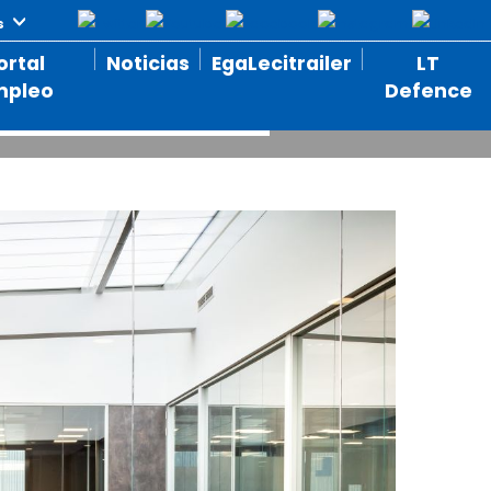
orporativa
ortal
Noticias
EgaLecitrailer
LT
mpleo
Defence