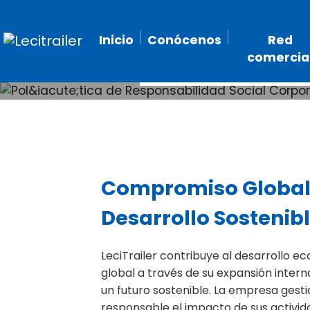
Política 
Inicio
Conócenos
Red
comercia
Compromiso Global
Desarrollo Sostenib
LeciTrailer contribuye al desarrollo e
global a través de su expansión intern
un futuro sostenible. La empresa ges
responsable el impacto de sus activid